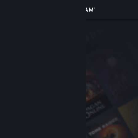
Inloggen
Winkel
Community
Over
Ondersteuning
Taal wijzigen
Download de mobiele Steam-app
Desktopwebsite weergeven