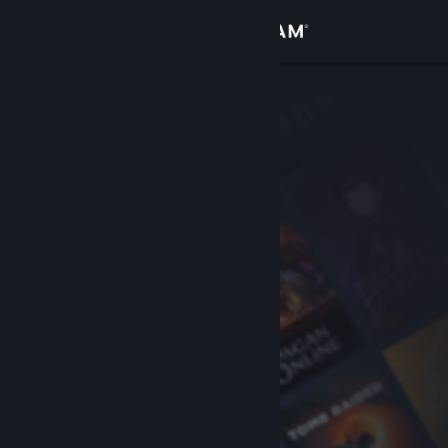
Inloggen
Winkel
Community
Over
Ondersteuning
Taal wijzigen
Download de mobiele Steam-app
Desktopwebsite weergeven