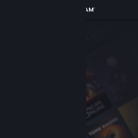
Inloggen
Winkel
Community
Over
Ondersteuning
Taal wijzigen
Download de mobiele Steam-app
Desktopwebsite weergeven