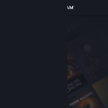
Inloggen
Winkel
Community
Over
Ondersteuning
Taal wijzigen
Download de mobiele Steam-app
Desktopwebsite weergeven