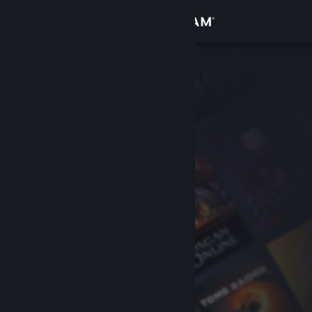
Inloggen
Winkel
Community
Over
Ondersteuning
Taal wijzigen
Download de mobiele Steam-app
Desktopwebsite weergeven