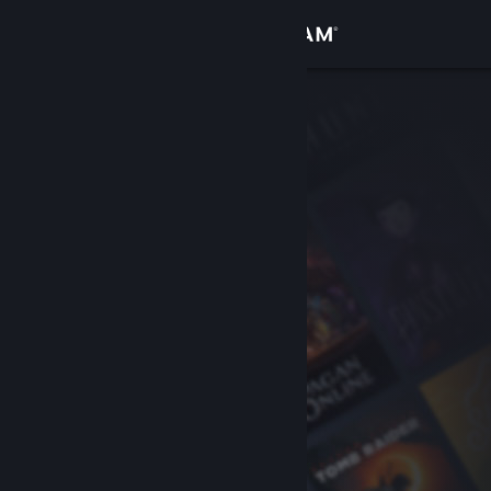
Inloggen
Winkel
Community
Over
Ondersteuning
Taal wijzigen
Download de mobiele Steam-app
Desktopwebsite weergeven