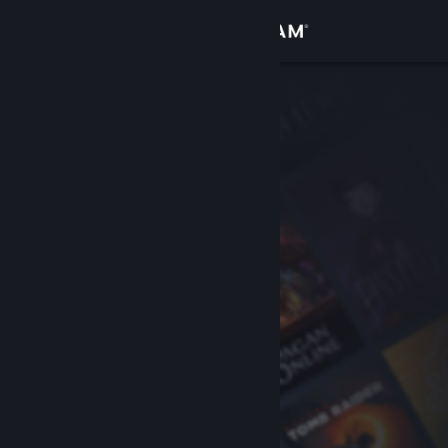
Inloggen
Winkel
Community
Over
Ondersteuning
Taal wijzigen
Download de mobiele Steam-app
Desktopwebsite weergeven