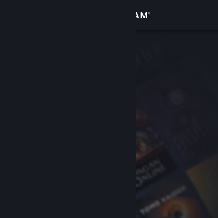
Inloggen
Winkel
Community
Over
Ondersteuning
Taal wijzigen
Download de mobiele Steam-app
Desktopwebsite weergeven