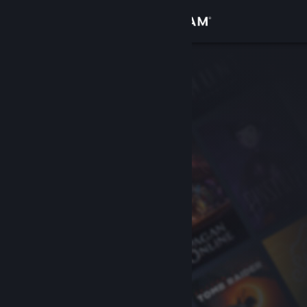
Inloggen
Winkel
Community
Over
Ondersteuning
Taal wijzigen
Download de mobiele Steam-app
Desktopwebsite weergeven