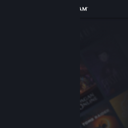
Inloggen
Winkel
Community
Over
Ondersteuning
Taal wijzigen
Download de mobiele Steam-app
Desktopwebsite weergeven