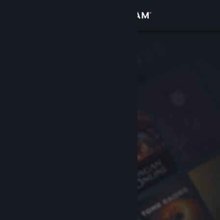
Inloggen
Winkel
Community
Over
Ondersteuning
Taal wijzigen
Download de mobiele Steam-app
Desktopwebsite weergeven