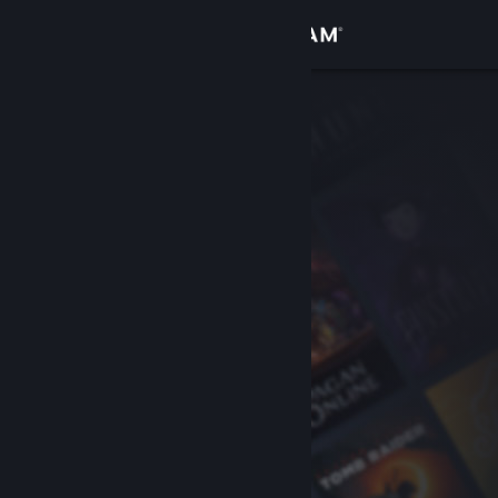
Inloggen
Winkel
Community
Over
Ondersteuning
Taal wijzigen
Download de mobiele Steam-app
Desktopwebsite weergeven