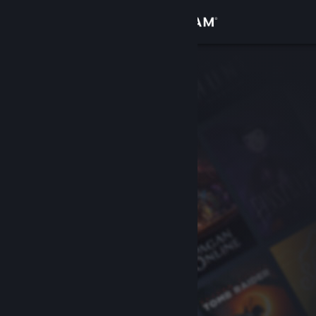
Inloggen
Winkel
Community
Over
Ondersteuning
Taal wijzigen
Download de mobiele Steam-app
Desktopwebsite weergeven