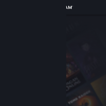
Inloggen
Winkel
Community
Over
Ondersteuning
Taal wijzigen
Download de mobiele Steam-app
Desktopwebsite weergeven