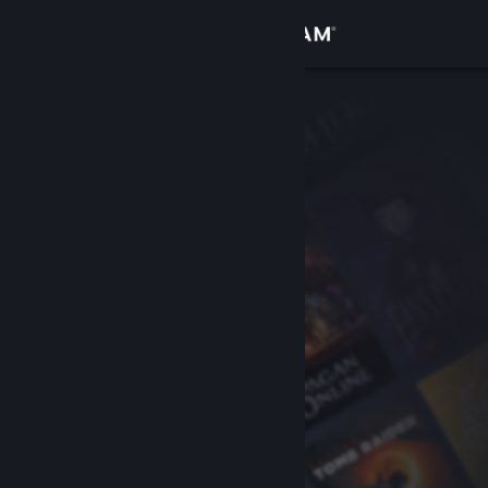
Inloggen
Winkel
Community
Over
Ondersteuning
Taal wijzigen
Download de mobiele Steam-app
Desktopwebsite weergeven