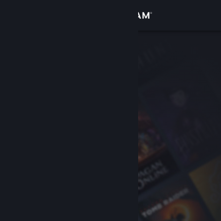
Inloggen
Winkel
Community
Over
Ondersteuning
Taal wijzigen
Download de mobiele Steam-app
Desktopwebsite weergeven