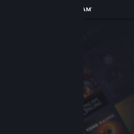
Inloggen
Winkel
Community
Over
Ondersteuning
Taal wijzigen
Download de mobiele Steam-app
Desktopwebsite weergeven