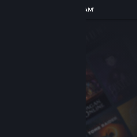
Inloggen
Winkel
Community
Over
Ondersteuning
Taal wijzigen
Download de mobiele Steam-app
Desktopwebsite weergeven