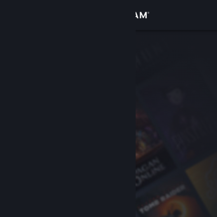
Inloggen
Winkel
Community
Over
Ondersteuning
Taal wijzigen
Download de mobiele Steam-app
Desktopwebsite weergeven