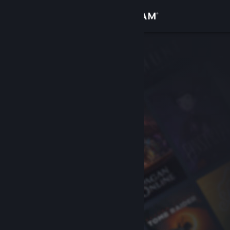
Inloggen
Winkel
Community
Over
Ondersteuning
Taal wijzigen
Download de mobiele Steam-app
Desktopwebsite weergeven