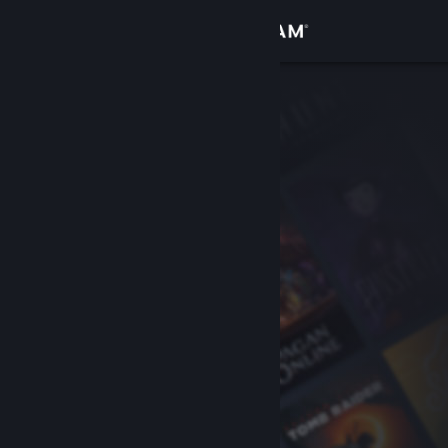
Inloggen
Winkel
Community
Over
Ondersteuning
Taal wijzigen
Download de mobiele Steam-app
Desktopwebsite weergeven