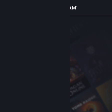
Inloggen
Winkel
Community
Over
Ondersteuning
Taal wijzigen
Download de mobiele Steam-app
Desktopwebsite weergeven