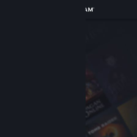
Inloggen
Winkel
Community
Over
Ondersteuning
Taal wijzigen
Download de mobiele Steam-app
Desktopwebsite weergeven