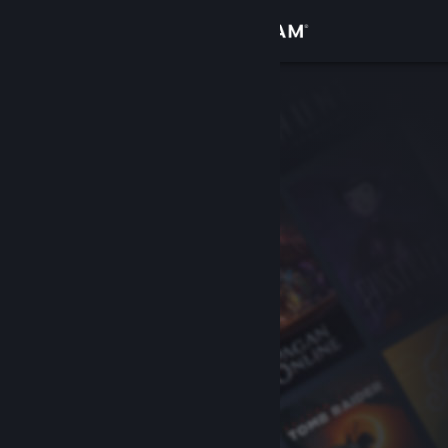
Inloggen
Winkel
Community
Over
Ondersteuning
Taal wijzigen
Download de mobiele Steam-app
Desktopwebsite weergeven