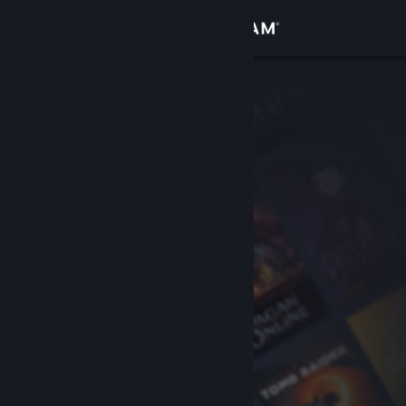
Inloggen
Winkel
Community
Over
Ondersteuning
Taal wijzigen
Download de mobiele Steam-app
Desktopwebsite weergeven