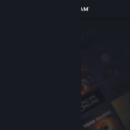
Inloggen
Winkel
Community
Over
Ondersteuning
Taal wijzigen
Download de mobiele Steam-app
Desktopwebsite weergeven