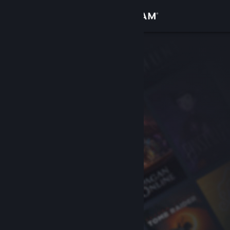
Inloggen
Winkel
Community
Over
Ondersteuning
Taal wijzigen
Download de mobiele Steam-app
Desktopwebsite weergeven