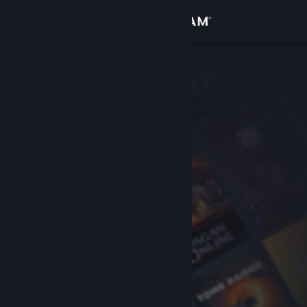
Inloggen
Winkel
Community
Over
Ondersteuning
Taal wijzigen
Download de mobiele Steam-app
Desktopwebsite weergeven