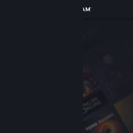
Inloggen
Winkel
Community
Over
Ondersteuning
Taal wijzigen
Download de mobiele Steam-app
Desktopwebsite weergeven