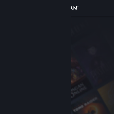
Inloggen
Winkel
Community
Over
Ondersteuning
Taal wijzigen
Download de mobiele Steam-app
Desktopwebsite weergeven