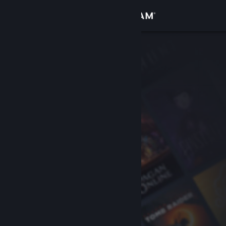
Inloggen
Winkel
Community
Over
Ondersteuning
Taal wijzigen
Download de mobiele Steam-app
Desktopwebsite weergeven