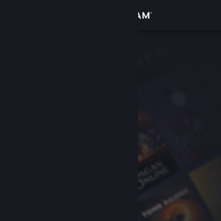
Inloggen
Winkel
Community
Over
Ondersteuning
Taal wijzigen
Download de mobiele Steam-app
Desktopwebsite weergeven