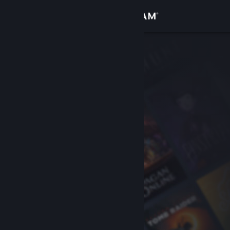
Inloggen
Winkel
Community
Over
Ondersteuning
Taal wijzigen
Download de mobiele Steam-app
Desktopwebsite weergeven