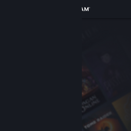
Inloggen
Winkel
Community
Over
Ondersteuning
Taal wijzigen
Download de mobiele Steam-app
Desktopwebsite weergeven