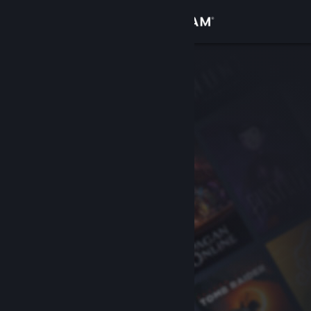
Inloggen
Winkel
Community
Over
Ondersteuning
Taal wijzigen
Download de mobiele Steam-app
Desktopwebsite weergeven