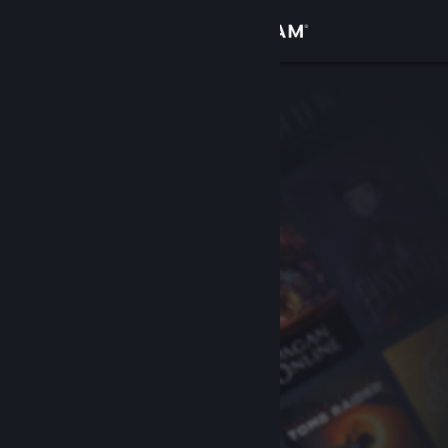
Inloggen
Winkel
Community
Over
Ondersteuning
Taal wijzigen
Download de mobiele Steam-app
Desktopwebsite weergeven