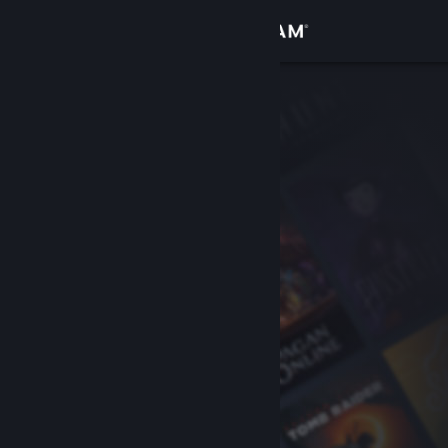
Inloggen
Winkel
Community
Over
Ondersteuning
Taal wijzigen
Download de mobiele Steam-app
Desktopwebsite weergeven