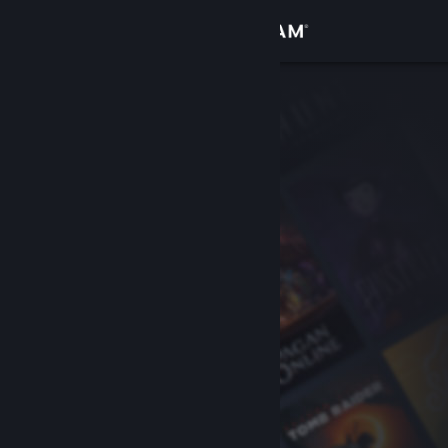
Inloggen
Winkel
Community
Over
Ondersteuning
Taal wijzigen
Download de mobiele Steam-app
Desktopwebsite weergeven