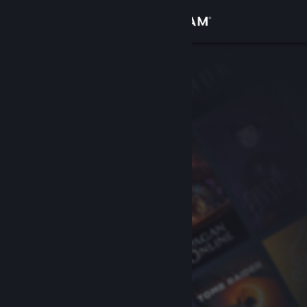
Inloggen
Winkel
Community
Over
Ondersteuning
Taal wijzigen
Download de mobiele Steam-app
Desktopwebsite weergeven