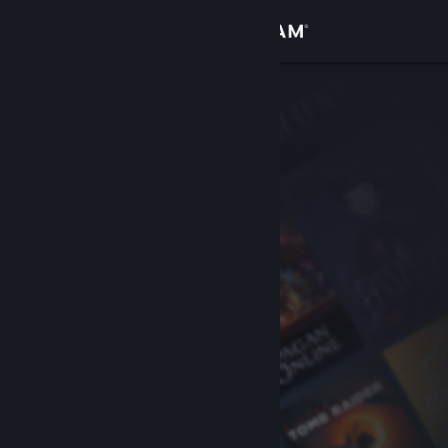
Inloggen
Winkel
Community
Over
Ondersteuning
Taal wijzigen
Download de mobiele Steam-app
Desktopwebsite weergeven