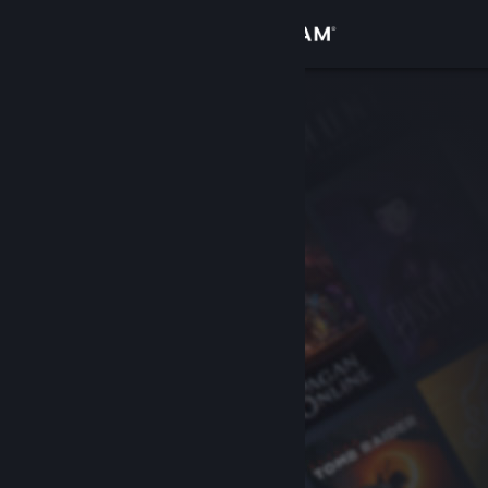
Inloggen
Winkel
Community
Over
Ondersteuning
Taal wijzigen
Download de mobiele Steam-app
Desktopwebsite weergeven