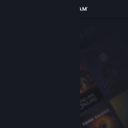
Inloggen
Winkel
Community
Over
Ondersteuning
Taal wijzigen
Download de mobiele Steam-app
Desktopwebsite weergeven