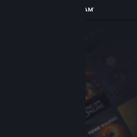
Inloggen
Winkel
Community
Over
Ondersteuning
Taal wijzigen
Download de mobiele Steam-app
Desktopwebsite weergeven