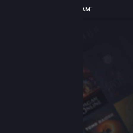
Inloggen
Winkel
Community
Over
Ondersteuning
Taal wijzigen
Download de mobiele Steam-app
Desktopwebsite weergeven