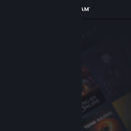
Inloggen
Winkel
Community
Over
Ondersteuning
Taal wijzigen
Download de mobiele Steam-app
Desktopwebsite weergeven