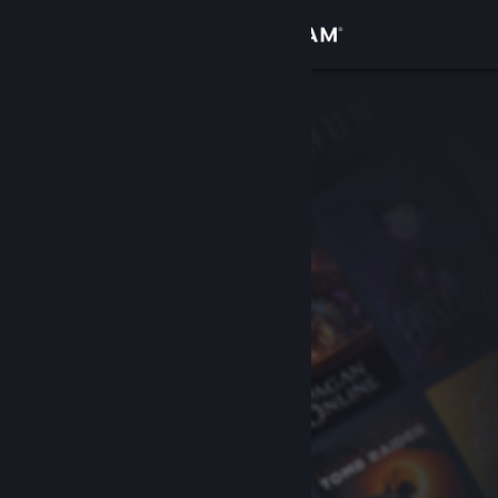
Inloggen
Winkel
Community
Over
Ondersteuning
Taal wijzigen
Download de mobiele Steam-app
Desktopwebsite weergeven