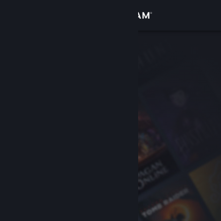
Inloggen
Winkel
Community
Over
Ondersteuning
Taal wijzigen
Download de mobiele Steam-app
Desktopwebsite weergeven