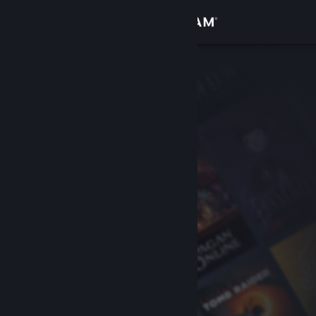
Inloggen
Winkel
Community
Over
Ondersteuning
Taal wijzigen
Download de mobiele Steam-app
Desktopwebsite weergeven