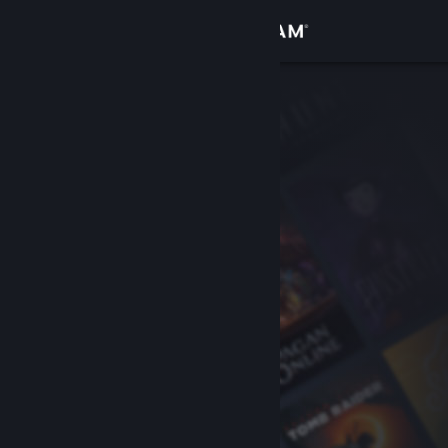
Inloggen
Winkel
Community
Over
Ondersteuning
Taal wijzigen
Download de mobiele Steam-app
Desktopwebsite weergeven