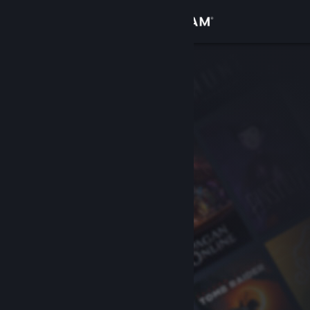
Inloggen
Winkel
Community
Over
Ondersteuning
Taal wijzigen
Download de mobiele Steam-app
Desktopwebsite weergeven